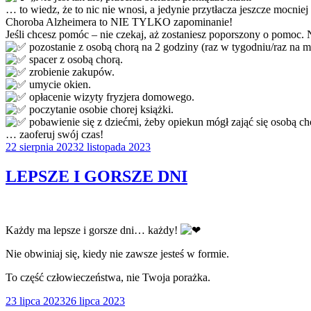
… to wiedz, że to nic nie wnosi, a jedynie przytłacza jeszcze mocni
Choroba Alzheimera to NIE TYLKO zapominanie!
Jeśli chcesz pomóc – nie czekaj, aż zostaniesz poporszony o pomoc. N
pozostanie z osobą chorą na 2 godziny (raz w tygodniu/raz na mi
spacer z osobą chorą.
zrobienie zakupów.
umycie okien.
opłacenie wizyty fryzjera domowego.
poczytanie osobie chorej książki.
pobawienie się z dziećmi, żeby opiekun mógł zająć się osobą ch
… zaoferuj swój czas!
Opublikowane
22 sierpnia 2023
2 listopada 2023
w
LEPSZE I GORSZE DNI
Każdy ma lepsze i gorsze dni… każdy!
Nie obwiniaj się, kiedy nie zawsze jesteś w formie.
To część człowieczeństwa, nie Twoja porażka.
Opublikowane
23 lipca 2023
26 lipca 2023