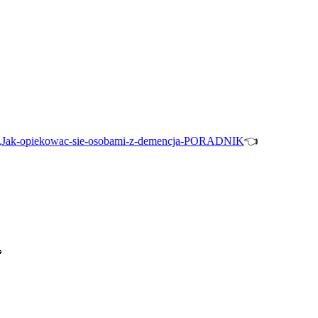
700,Jak-opiekowac-sie-osobami-z-demencja-PORADNIK
👈