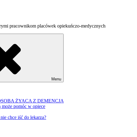
horymi pracownikom placówek opiekuńczo-medycznych
Menu
OSOBA ŻYACA Z DEMENCJĄ
ją może pomóc w opiece
e chce iść do lekarza?