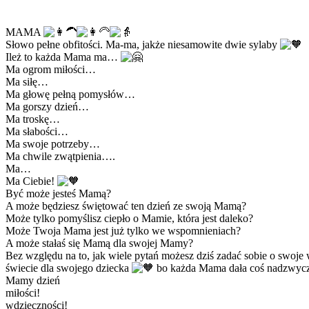
MAMA
Słowo pełne obfitości. Ma-ma, jakże niesamowite dwie sylaby
Ileż to każda Mama ma…
Ma ogrom miłości…
Ma siłę…
Ma głowę pełną pomysłów…
Ma gorszy dzień…
Ma troskę…
Ma słabości…
Ma swoje potrzeby…
Ma chwile zwątpienia….
Ma…
Ma Ciebie!
Być może jesteś Mamą?
A może będziesz świętować ten dzień ze swoją Mamą?
Może tylko pomyślisz ciepło o Mamie, która jest daleko?
Może Twoja Mama jest już tylko we wspomnieniach?
A może stałaś się Mamą dla swojej Mamy?
Bez względu na to, jak wiele pytań możesz dziś zadać sobie o swoje
świecie dla swojego dziecka
bo każda Mama dała coś nadzwyc
Mamy dzień
miłości!
wdzięczności!