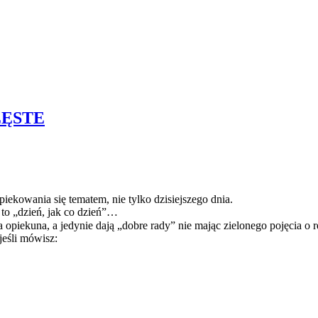
ZĘSTE
iekowania się tematem, nie tylko dzisiejszego dnia.
 to „dzień, jak co dzień”…
opiekuna, a jedynie dają „dobre rady” nie mając zielonego pojęcia o r
eśli mówisz: