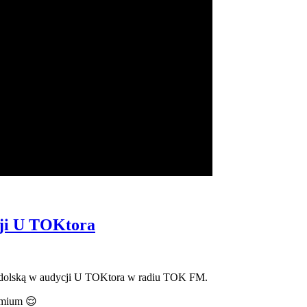
i U TOKtora
odolską w audycji U TOKtora w radiu TOK FM.
emium 😌