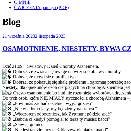
O MNIE
ĆWICZENIA pamięci (PDF)
Blog
Opublikowane
21 września 2023
2 listopada 2023
w
OSAMOTNIENIE, NIESTETY, BYWA C
Dziś 21.09 – Światowy Dzień Choroby Alzheimera.
Dobrze, że zwraca się uwagę na wczesne objawy choroby.
Dobrze, że mówi się o profilaktyce.
Dobrze, że pokazuję się skalę problemu i ogromną potrzebę zaop
Niestety, dla opiekunów osób cierpiących na chorobę Alzheimera jest
Często osamotnienie bo inni nie rozumieją wyborów, udręczenia 
Do tych osób, które NIE MIAŁY styczności z chorobą Alzheimera – j
„Powinnaś zadbać o siebie i wyjść gdzieś?”
„Nie wiadomo jacy, my będziemy na starość”
„Wieczorem odpoczniesz, jak Zygmunt pójdzie spać”
„Babcia ci kiedyś pomogła, to teraz ty musisz babci”
„Stawiaj granice”
„Nie jest tak źle, przecież bierzesz pieniądze matki”