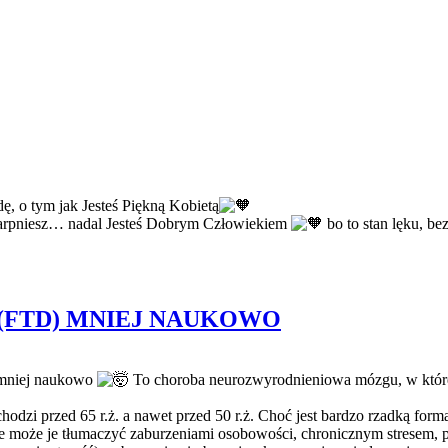
ę, o tym jak Jesteś Piękną Kobietą
i szarpniesz… nadal Jesteś Dobrym Człowiekiem
bo to stan lęku, be
(FTD) MNIEJ NAUKOWO
 mniej naukowo
To choroba neurozwyrodnieniowa mózgu, w które
i przed 65 r.ż. a nawet przed 50 r.ż. Choć jest bardzo rzadką formą 
e może je tłumaczyć zaburzeniami osobowości, chronicznym stresem, p