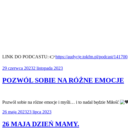
LINK DO PODCASTU: 👉
https://audycje.tokfm.pl/podcast/141
Opublikowane
29 czerwca 2023
2 listopada 2023
w
POZWÓL SOBIE NA RÓŻNE EMOCJE
Pozwól sobie na różne emocje i myśli… i to nadal będzie Miłość
Opublikowane
26 maja 2023
23 lipca 2023
w
26 MAJA DZIEŃ MAMY.