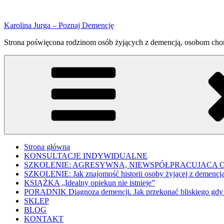
Przejdź
do
Karolina Jurga – Poznaj Demencję
treści
Strona poświęcona rodzinom osób żyjących z demencją, osobom c
Strona główna
KONSULTACJE INDYWIDUALNE
SZKOLENIE: AGRESYWNA, NIEWSPÓŁPRACUJACA 
SZKOLENIE: Jak znajomość historii osoby żyjącej z demenc
KSIĄŻKA „Idealny opiekun nie istnieje”
PORADNIK Diagnoza demencji. Jak przekonać bliskiego gdy ni
SKLEP
BLOG
KONTAKT