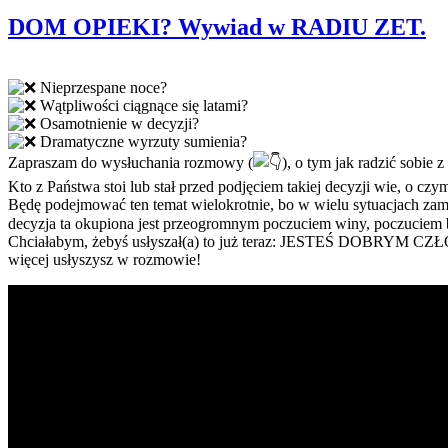
w
DOM OPIEKI? Wywiad w RADIU ZET.
Nieprzespane noce?
Wątpliwości ciągnące się latami?
Osamotnienie w decyzji?
Dramatyczne wyrzuty sumienia?
Zapraszam do wysłuchania rozmowy (
), o tym jak radzić sobie
Kto z Państwa stoi lub stał przed podjęciem takiej decyzji wie, o 
Będę podejmować ten temat wielokrotnie, bo w wielu sytuacjach zami
decyzja ta okupiona jest przeogromnym poczuciem winy, poczuciem
Chciałabym, żebyś usłyszał(a) to już teraz: JESTEŚ DOBRYM 
więcej usłyszysz w rozmowie!