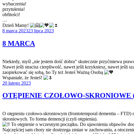
wybaczenia!
przytulenia!
obfitości!
…
Dzień Mamy!
Opublikowane
8 marca 2023
23 lipca 2023
w
8 MARCA
Niekiedy, myśl „nie jestem dość dobra” skutecznie przyćmiewa prawd
Nawet jeśli stracisz cierpliwość, nawet jeśli krzykniesz, nawet jeśl
zaopiekować się sobą, bo Ty też Jesteś Ważną Osobą
Wspaniale, że Jesteś!
Opublikowane
20 lutego 2023
w
OTĘPIENIE CZOŁOWO-SKRONIOWE 
O otępieniu czołowo-skroniowym (frontotemporal dementia – FTD)
skroniowych. To forma demencji (czyli otępienia).
To otępienie o wczesnym początku. Do ujawnienia objawów dochodz
Najczęściej sam chory nie dostrzega zmian w zachowaniu, a otoczeni